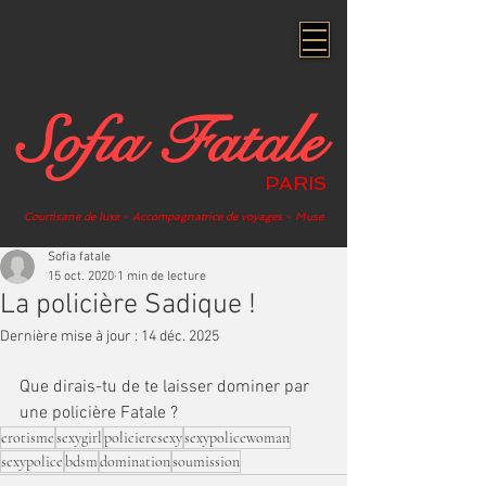
Sofia Fatale
PARIS
Courtisane de luxe - Accompagnatrice de voyages - Muse
Sofia fatale
15 oct. 2020
1 min de lecture
La policière Sadique !
Dernière mise à jour :
14 déc. 2025
Que dirais-tu de te laisser dominer par 
une policière Fatale ? 
erotisme
sexygirl
policieresexy
sexypolicewoman
sexypolice
bdsm
domination
soumission