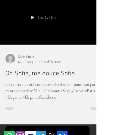
Load video
Sofia fatale
6 juil. 2019
1 min de lecture
Oh Sofia, ma douce Sofia...
Ce morceau a été composé spécialement pour moi par
mon cher artiste N.A. #Glamour #Sexy #Escort #Paris
#Elegante #Elegant #Reddress...