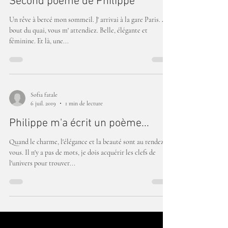
Second poème de Philippe
Un rêve à bercé mon sommeil. J' arrivai à la gare Paris. Au
bout du quai, vous m' attendiez. Belle, élégante et
féminine. Et là, une...
Sofia fatale
6 juil. 2019
1 min de lecture
Philippe m'a écrit un poème...
Quand le charme, l'élégance et la beauté sont au rendez
vous. Il n'y a pas de mots, je dois acquérir les clefs de
l'univers pour trouver...