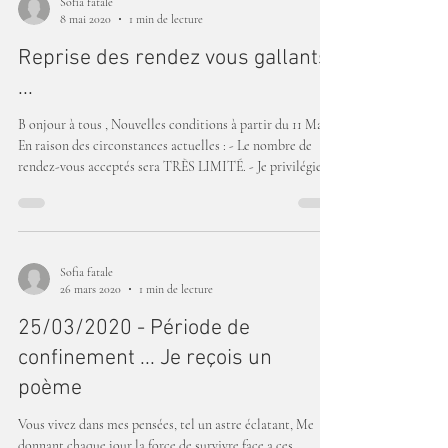
Sofia fatale
8 mai 2020
1 min de lecture
Reprise des rendez vous gallants
...
B onjour à tous , Nouvelles conditions à partir du 11 Mai:
En raison des circonstances actuelles : - Le nombre de
rendez-vous acceptés sera TRÈS LIMITÉ. - Je privilégierai
les longs rendez-vous ( 2h et plus ) . - Le dépôt d'un
acompte de 10% est nécessaire pour confirmer notre
rendez-vous . - Mes services virtuels seront prolongés
jusqu'à Décembre 2020 .
Sofia fatale
26 mars 2020
1 min de lecture
25/03/2020 - Période de
confinement ... Je reçois un
poème
Vous vivez dans mes pensées, tel un astre éclatant, Me
donnant chaque jour la force de survivre face a ces