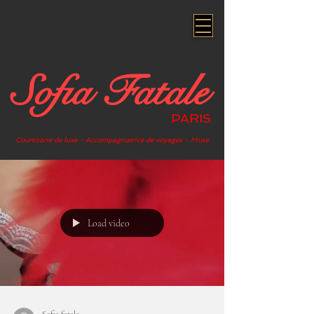
Sofia Fatale
PARIS
Courtisane de luxe - Accompagnatrice de voyages - Muse
Load video