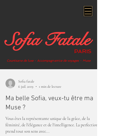
Sofia Fatale
PARIS
Courtisane de luxe - Accompagnatrice de voyages - Muse
Sofia fatale
6 juil. 2019
1 min de lecture
Ma belle Sofia, veux-tu être ma
Muse ?
Vous êtes la représentante unique de la grâce, de la
féminité, de l'élégance et de l'intelligence. La perfection
prend tout son sens avec...