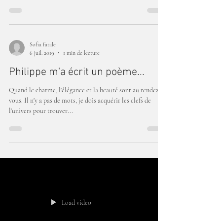
Sofia fatale
6 juil. 2019
1 min de lecture
Philippe m'a écrit un poème...
Quand le charme, l'élégance et la beauté sont au rendez
vous. Il n'y a pas de mots, je dois acquérir les clefs de
l'univers pour trouver...
Load video