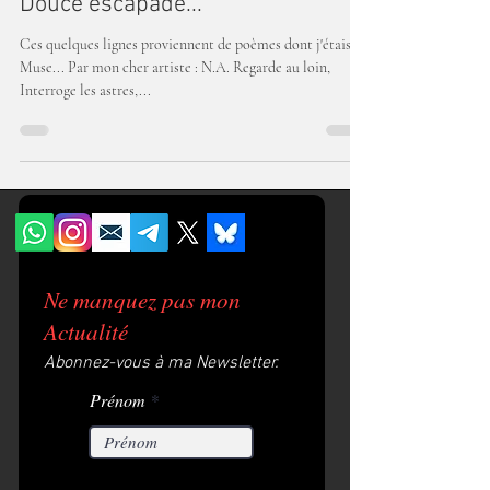
Douce escapade...
Ces quelques lignes proviennent de poèmes dont j'étais la
Muse... Par mon cher artiste : N.A. Regarde au loin,
Interroge les astres,...
Ne manquez pas mon
Actualité
Abonnez-vous à ma Newsletter.
Prénom