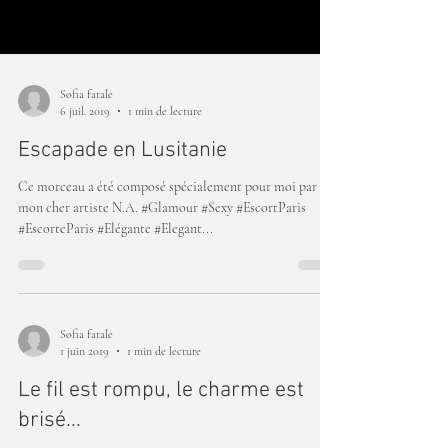
Sofia fatale
6 juil. 2019
1 min de lecture
Escapade en Lusitanie
Ce morceau a été composé spécialement pour moi par
mon cher artiste N.A. #Glamour #Sexy #EscortParis
#EscorteParis #Elégante #Elegant...
Sofia fatale
1 juin 2019
1 min de lecture
Le fil est rompu, le charme est
brisé...