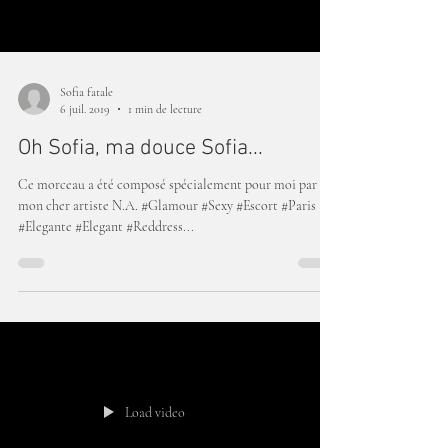
Sofia fatale
6 juil. 2019
1 min de lecture
Oh Sofia, ma douce Sofia...
Ce morceau a été composé spécialement pour moi par
mon cher artiste N.A. #Glamour #Sexy #Escort #Paris
#Elegante #Elegant #Reddress...
Load video