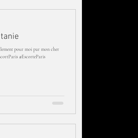
tanie
alement pour moi par mon cher
cortParis #EscorteParis