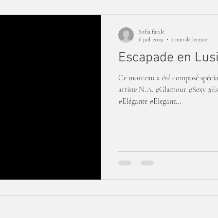
Sofia fatale
6 juil. 2019
1 min de lecture
Escapade en Lusi
Ce morceau a été composé spéci
artiste N.A. #Glamour #Sexy #Es
#Elégante #Elegant...