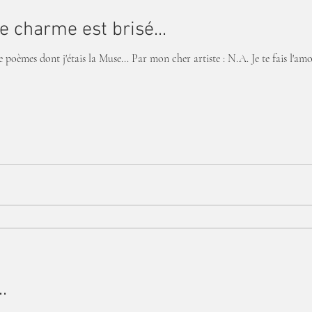
le charme est brisé...
 poèmes dont j'étais la Muse... Par mon cher artiste : N.A. Je te fais l'a
.