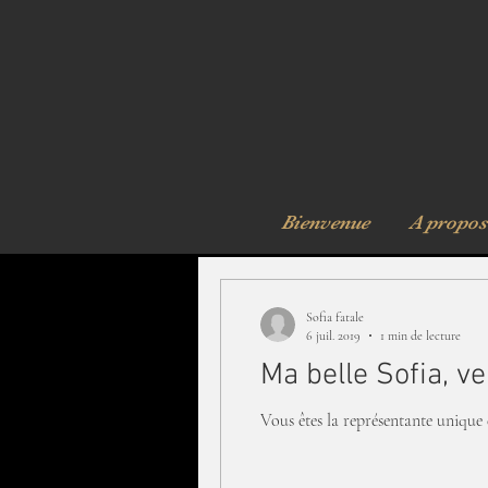
© Sofia Fatale
Bienvenue
A propos
Sofia fatale
6 juil. 2019
1 min de lecture
Ma belle Sofia, v
Vous êtes la représentante unique d