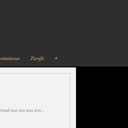
estations
Tarifs
+
 prend tout son sens avec...