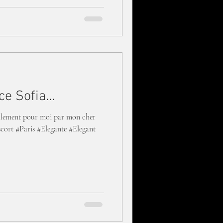
e Sofia...
alement pour moi par mon cher
cort #Paris #Elegante #Elegant