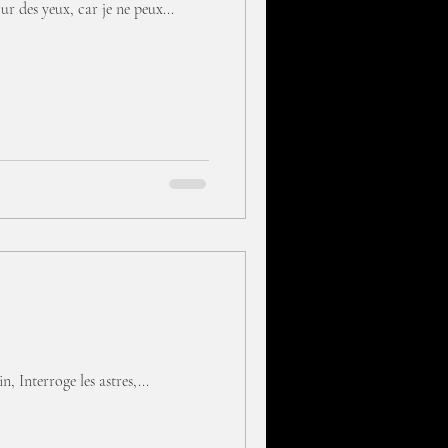
ur des yeux, car je ne peux...
 Interroge les astres,...