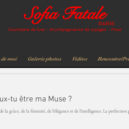
Sofia Fatale
PARIS
Courtisane de luxe - Accompagnatrice de voyages - Muse
 de moi
Galerie photos
Vidéos
Rencontre/Pr
eux-tu être ma Muse ?
e la grâce, de la féminité, de l'élégance et de l'intelligence. La perfection