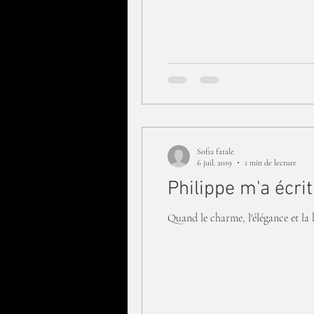
Sofia fatale
6 juil. 2019
1 min de lecture
Philippe m'a écri
Quand le charme, l'élégance et la b