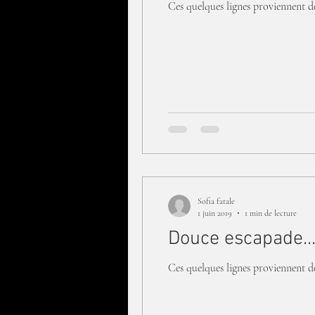
Ces quelques lignes proviennent de 
Sofia fatale
1 juin 2019
1 min de lecture
Douce escapade..
Ces quelques lignes proviennent de 