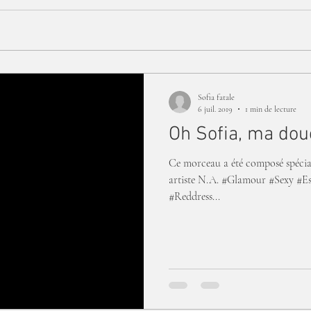
Sofia fatale
6 juil. 2019
1 min de lecture
Oh Sofia, ma douc
Ce morceau a été composé spéci
artiste N.A. #Glamour #Sexy #Es
#Reddress...