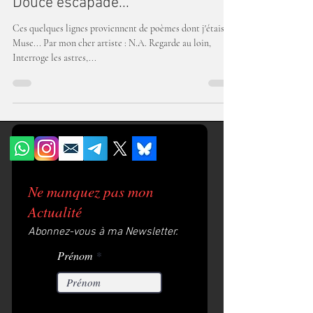
Douce escapade...
Ces quelques lignes proviennent de poèmes dont j'étais la
Muse... Par mon cher artiste : N.A. Regarde au loin,
Interroge les astres,...
Ne manquez pas mon
Actualité
Abonnez-vous à ma Newsletter.
Prénom