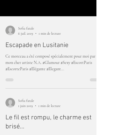
Sofia fatale
6 juil. 2019
1 min de lecture
Escapade en Lusitanie
Ce morceau a été composé spécialement pour moi par
mon cher artiste N.A. #Glamour #Sexy #EscortParis
#EscorteParis #Elégante #Elegant...
Sofia fatale
1 juin 2019
1 min de lecture
Le fil est rompu, le charme est
brisé...