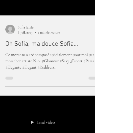
Sofia fatale
6 juil. 2019
1 min de lecture
Oh Sofia, ma douce Sofia...
Ce morceau a été composé spécialement pour moi par
mon cher artiste N.A. #Glamour #Sexy #Escort #Paris
#Elegante #Elegant #Reddress...
Load video