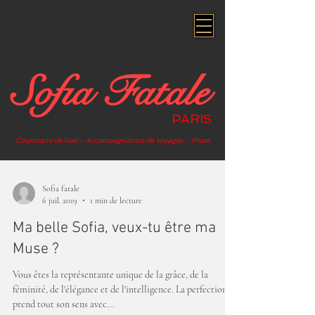
Sofia Fatale
PARIS
Courtisane de luxe - Accompagnatrice de voyages - Muse
Sofia fatale
6 juil. 2019
1 min de lecture
Ma belle Sofia, veux-tu être ma
Muse ?
Vous êtes la représentante unique de la grâce, de la
féminité, de l'élégance et de l'intelligence. La perfection
prend tout son sens avec...