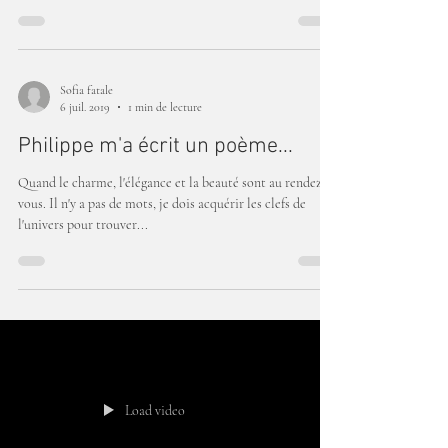
Sofia fatale
6 juil. 2019
1 min de lecture
Philippe m'a écrit un poème...
Quand le charme, l'élégance et la beauté sont au rendez
vous. Il n'y a pas de mots, je dois acquérir les clefs de
l'univers pour trouver...
Load video